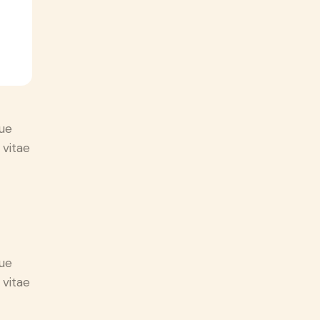
ue
 vitae
ue
 vitae