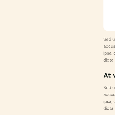
Sed u
accus
ipsa,
dicta
At 
Sed u
accus
ipsa,
dicta 