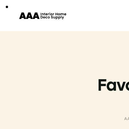
Fav
A