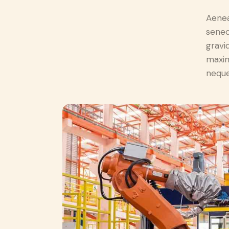
Aenea
senec
gravid
maxim
neque