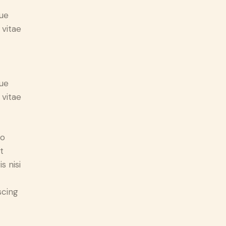
ue
 vitae
ue
 vitae
do
t
s nisi
scing