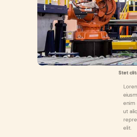
Stet cli
Lorem
eiusm
enim 
ut al
repre
elit.