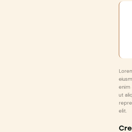
Lorem
eiusm
enim 
ut al
repre
elit.
Cre