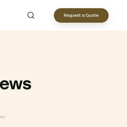
Request a Quote
news
ts