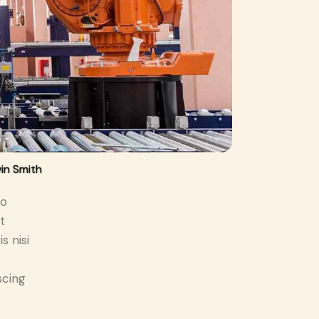
in Smith
do
t
s nisi
scing