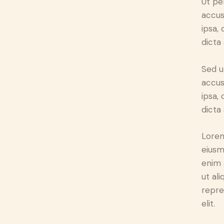
Ut pe
accus
ipsa,
dicta
Sed u
accus
ipsa,
dicta
Lorem
eiusm
enim 
ut al
repre
elit.