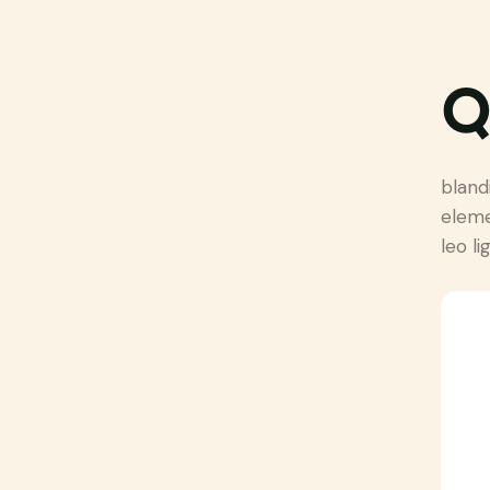
bland
eleme
leo li