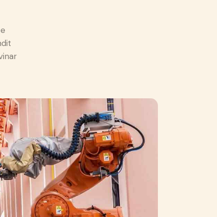
e
ce
ndit
vinar