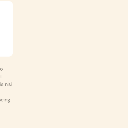
do
t
s nisi
scing