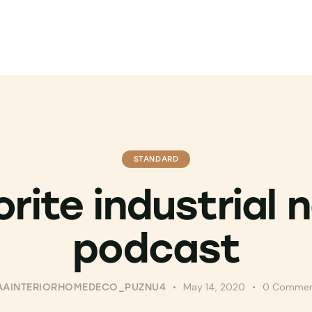
STANDARD
orite industrial 
podcast
May 14, 2020
0
Commen
AAINTERIORHOMEDECO_PUZNU4