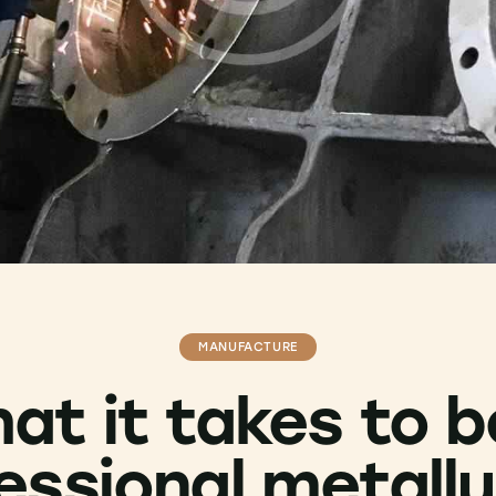
MANUFACTURE
at it takes to b
essional metallu