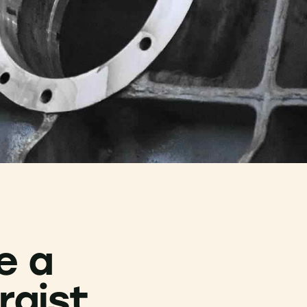
e a
rgist