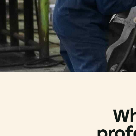
Wh
prof