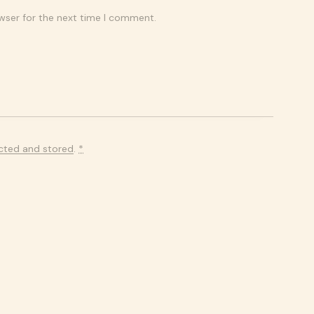
wser for the next time I comment.
ected and stored
.
*