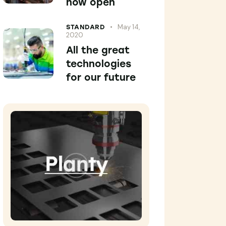
now open
May 14,
STANDARD
2020
All the great
technologies
for our future